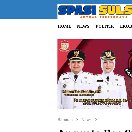
Loncat
ke
konten
HOME
NEWS
POLITIK
EKOB
Beranda
News