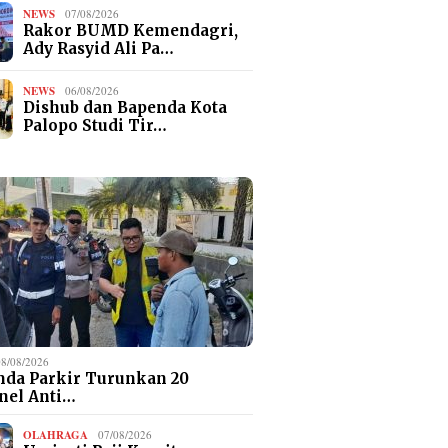
NEWS
07/08/2026
Rakor BUMD Kemendagri,
Ady Rasyid Ali Pa…
NEWS
06/08/2026
Dishub dan Bapenda Kota
Palopo Studi Tir…
08/08/2026
da Parkir Turunkan 20
nel Anti…
OLAHRAGA
07/08/2026