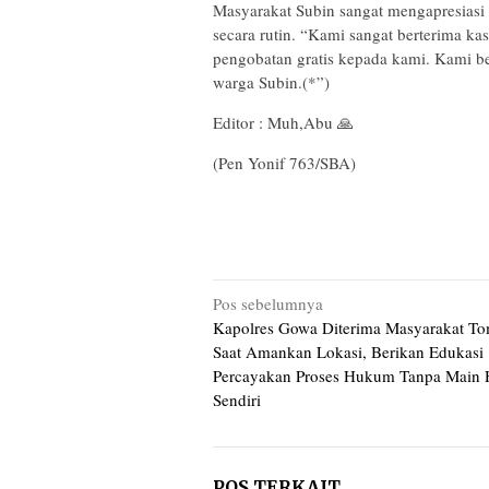
Masyarakat Subin sangat mengapresiasi 
secara rutin. “Kami sangat berterima k
pengobatan gratis kepada kami. Kami berh
warga Subin.(*”)
Editor : Muh,Abu 🙏
(Pen Yonif 763/SBA)
Navigasi
Pos sebelumnya
Kapolres Gowa Diterima Masyarakat T
pos
Saat Amankan Lokasi, Berikan Edukasi
Percayakan Proses Hukum Tanpa Main
Sendiri
POS TERKAIT