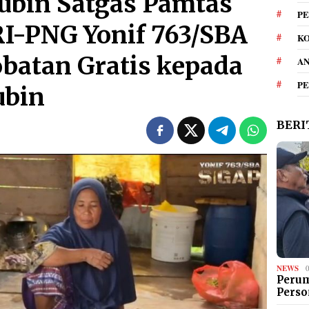
ubin Satgas Pamtas
PE
I-PNG Yonif 763/SBA
KO
batan Gratis kepada
A
P
ubin
BERI
NEWS
Perum
Perso