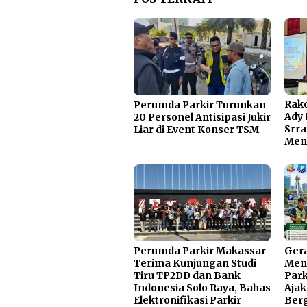
Rak
Perumda Parkir Turunkan
Ady 
20 Personel Antisipasi Jukir
Srra
Liar di Event Konser TSM
Men
Perumda Parkir Makassar
Ger
Terima Kunjungan Studi
Men
Tiru TP2DD dan Bank
Park
Indonesia Solo Raya, Bahas
Ajak
Elektronifikasi Parkir
Ber