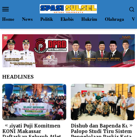
Loncat
Menu
ke
Mobile
konten
Home
News
Politik
Ekobis
Hukrim
Olahraga
Vi
HEADLINES
«
»
Perumda Parkir
en
Dishub dan Bapenda Kota
Makassar Terima
Palopo Studi Tiru Sistem
Kunjungan Studi Tir
let
Pengelolaan Parkir Kota