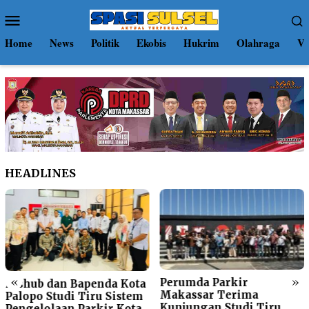
Loncat
Menu
ke
Mobile
konten
Home
News
Politik
Ekobis
Hukrim
Olahraga
Vi
HEADLINES
«
»
Perumda Parkir
Gerakan Pilah Sampah
Makassar Terima
Menggema di Perumda
Kunjungan Studi Tiru
Parkir Makassar Raya,