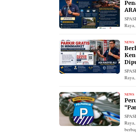
Pena
ARA
SPASI
Raya,
NEWS
R
Ber
Ken
Dip
SPASI
Raya,
NEWS
R
Per
“Par
SPASI
Raya,
berba