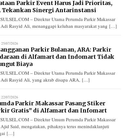
taan Parkir Event Harus Jadi Prioritas,
 Tekankan Sinergi Antarinstansi
SULSEL.COM – Direktur Utama Perumda Parkir Makassar
 Adi Rasyid Ali, menanggapi keluhan masyarakat yang […]
edaksi
25/07/2026
langganan Parkir Bulanan, ARA: Parkir
daraan di Alfamart dan Indomart Tidak
ungut Biaya
SULSEL.COM – Direktur Utama Perumda Parkir Makassar
 Adi Rasyid Ali, yang akrab disapa ARA, […]
edaksi
22/07/2026
umda Parkir Makassar Pasang Stiker
kir Gratis” di Alfamart dan Infomart
SULSEL.COM – Direktur Umum Perumda Parkir Makassar
 Ajid Said, mengatakan, pihaknya terus menindaklanjuti
gai […]