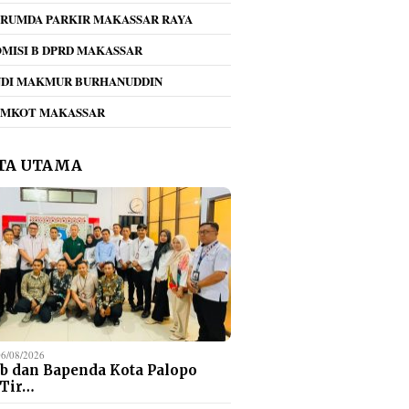
RUMDA PARKIR MAKASSAR RAYA
MISI B DPRD MAKASSAR
NDI MAKMUR BURHANUDDIN
ampah
Tegas!! Dirum Perumda
Umiyati Puji Komi
EMKOT MAKASSAR
rumda
Parkir Beri Teguran
KONI Makassar
aya,
Keras Jukir Viral di
Daftarkan Seluruh A
Kawasan Mappaodang
PORPROV ke BPJS
TA UTAMA
Ketenagakerjaan
06/08/2026
b dan Bapenda Kota Palopo
 Tir…