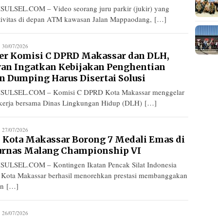
SULSEL.COM – Video seorang juru parkir (jukir) yang
tivitas di depan ATM kawasan Jalan Mappaodang, […]
edaksi
30/07/2026
er Komisi C DPRD Makassar dan DLH,
an Ingatkan Kebijakan Penghentian
n Dumping Harus Disertai Solusi
SULSEL.COM – Komisi C DPRD Kota Makassar menggelar
 kerja bersama Dinas Lingkungan Hidup (DLH) […]
edaksi
27/07/2026
I Kota Makassar Borong 7 Medali Emas di
urnas Malang Championship VI
SULSEL.COM – Kontingen Ikatan Pencak Silat Indonesia
) Kota Makassar berhasil menorehkan prestasi membanggakan
n […]
edaksi
26/07/2026