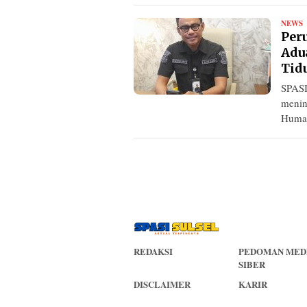
NEWS
R
Per
Adu
Tid
SPASI
menin
Huma
REDAKSI
PEDOMAN MED
SIBER
DISCLAIMER
KARIR