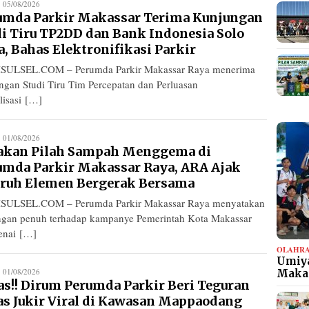
edaksi
05/08/2026
umda Parkir Makassar Terima Kunjungan
di Tiru TP2DD dan Bank Indonesia Solo
, Bahas Elektronifikasi Parkir
SULSEL.COM – Perumda Parkir Makassar Raya menerima
ngan Studi Tiru Tim Percepatan dan Perluasan
lisasi […]
edaksi
01/08/2026
akan Pilah Sampah Menggema di
umda Parkir Makassar Raya, ARA Ajak
uruh Elemen Bergerak Bersama
SULSEL.COM – Perumda Parkir Makassar Raya menyatakan
gan penuh terhadap kampanye Pemerintah Kota Makassar
nai […]
OLAHR
Umiya
edaksi
01/08/2026
Maka
as!! Dirum Perumda Parkir Beri Teguran
as Jukir Viral di Kawasan Mappaodang