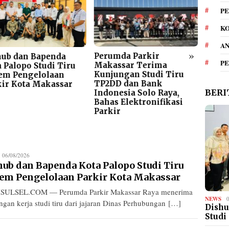
PE
KO
A
»
Perumda Parkir
Gerakan Pilah S
nda
P
Makassar Terima
Menggema di Pe
i Tiru
Kunjungan Studi Tiru
Parkir Makassar R
aan
TP2DD dan Bank
ARA Ajak Seluruh
assar
BERI
Indonesia Solo Raya,
Elemen Bergerak
Bahas Elektronifikasi
Bersama
Parkir
edaksi
06/08/2026
hub dan Bapenda Kota Palopo Studi Tiru
tem Pengelolaan Parkir Kota Makassar
SULSEL.COM — Perumda Parkir Makassar Raya menerima
NEWS
ngan kerja studi tiru dari jajaran Dinas Perhubungan […]
Dishu
Studi