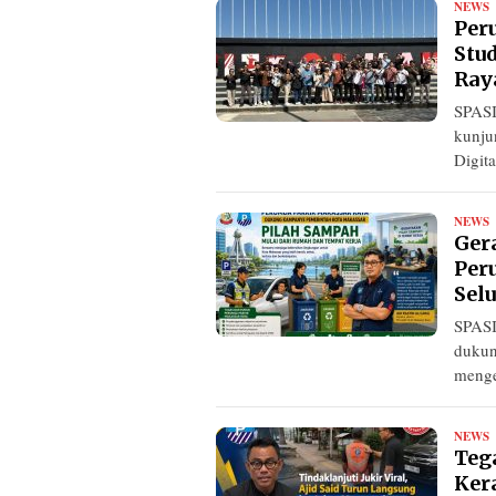
NEWS
R
Per
Stu
Raya
SPASI
kunju
Digita
NEWS
R
Ger
Per
Sel
SPASI
dukun
menge
NEWS
R
Teg
Ker