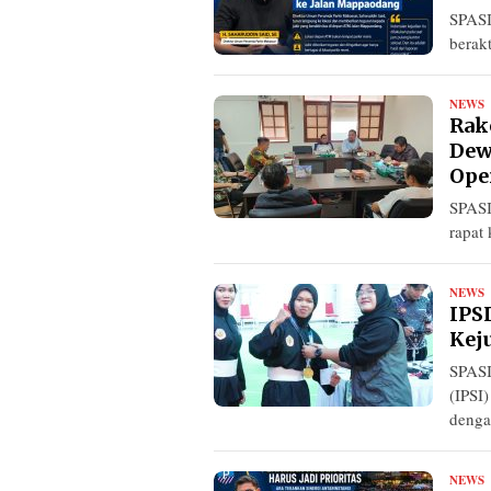
SPASI
berak
NEWS
R
Rak
Dew
Ope
SPASI
rapat
NEWS
R
IPS
Kej
SPASI
(IPSI
denga
NEWS
R