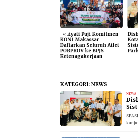
«
 Perumda
Umiyati Puji Komitmen
Dishub dan Bape
guran
KONI Makassar
Kota Palopo Stud
l di
Daftarkan Seluruh Atlet
Sistem Pengelol
aodang
PORPROV ke BPJS
Parkir Kota Mak
Ketenagakerjaan
KATEGORI:
NEWS
NEWS
R
Dis
Sis
SPASI
kunju