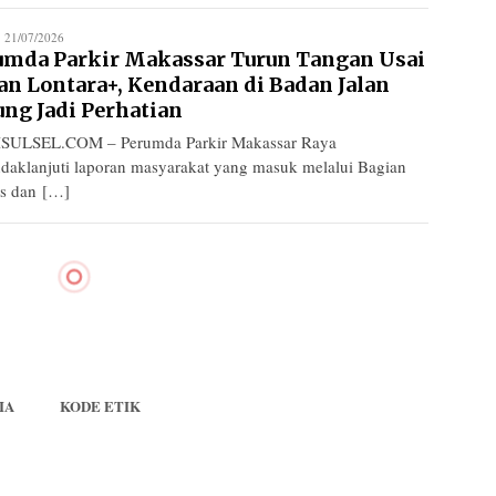
edaksi
21/07/2026
umda Parkir Makassar Turun Tangan Usai
an Lontara+, Kendaraan di Badan Jalan
ung Jadi Perhatian
SULSEL.COM – Perumda Parkir Makassar Raya
daklanjuti laporan masyarakat yang masuk melalui Bagian
s dan […]
IA
KODE ETIK