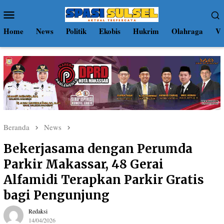
Loncat
Menu
ke
Mobile
konten
Home
News
Politik
Ekobis
Hukrim
Olahraga
Vi
Beranda
News
Bekerjasama dengan Perumda
Parkir Makassar, 48 Gerai
Alfamidi Terapkan Parkir Gratis
bagi Pengunjung
Redaksi
14/04/2026