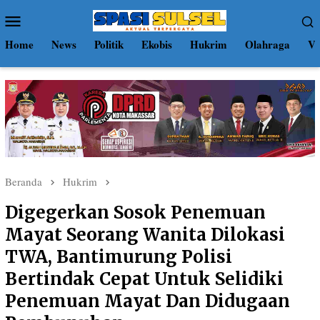
Loncat
Menu
ke
Mobile
konten
Home
News
Politik
Ekobis
Hukrim
Olahraga
Vi
Beranda
Hukrim
Digegerkan Sosok Penemuan
Mayat Seorang Wanita Dilokasi
TWA, Bantimurung Polisi
Bertindak Cepat Untuk Selidiki
Penemuan Mayat Dan Didugaan