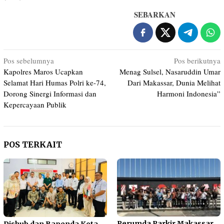
SEBARKAN
Navigasi
Pos sebelumnya
Pos berikutnya
Kapolres Maros Ucapkan
Menag Sulsel, Nasaruddin Umar
pos
Selamat Hari Humas Polri ke-74,
Dari Makassar, Dunia Melihat
Dorong Sinergi Informasi dan
Harmoni Indonesia”
Kepercayaan Publik
POS TERKAIT
Perumda Parkir Makassar
Dishub dan Bapenda Kota