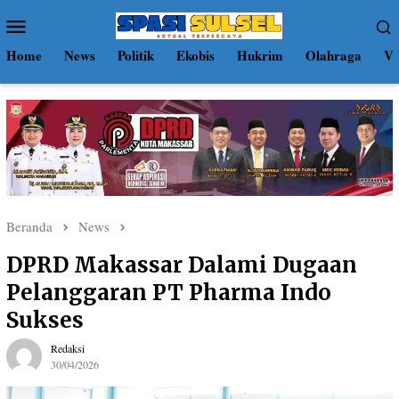
Loncat
Menu
ke
Mobile
konten
Home
News
Politik
Ekobis
Hukrim
Olahraga
Vi
Beranda
News
DPRD Makassar Dalami Dugaan
Pelanggaran PT Pharma Indo
Sukses
Redaksi
30/04/2026