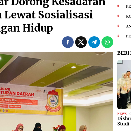
r Dorong Kesadaran
PE
 Lewat Sosialisasi
KO
ngan Hidup
A
P
BERI
NEWS
Dishu
Studi