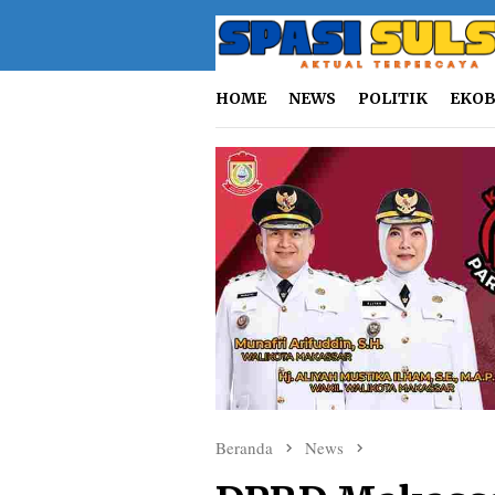
Loncat
ke
konten
HOME
NEWS
POLITIK
EKOB
Beranda
News