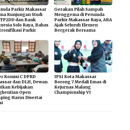
umda Parkir Makassar
Gerakan Pilah Sampah
ma Kunjungan Studi
Menggema di Perumda
 TP2DD dan Bank
Parkir Makassar Raya, ARA
nesia Solo Raya, Bahas
Ajak Seluruh Elemen
tronifikasi Parkir
Bergerak Bersama
r Komisi C DPRD
IPSI Kota Makassar
assar dan DLH, Dewan
Borong 7 Medali Emas di
tkan Kebijakan
Kejurnas Malang
ghentian Open
Championship VI
ing Harus Disertai
si