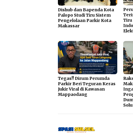
Per
Dishub dan Bapenda Kota
Teri
Palopo Studi Tiru Sistem
Tiru
Pengelolaan Parkir Kota
Indo
Makassar
Elek
Tegas!! Dirum Perumda
Rake
Parkir Beri Teguran Keras
Mak
Jukir Viral di Kawasan
Inga
Mappaodang
Pen
Dump
Solu