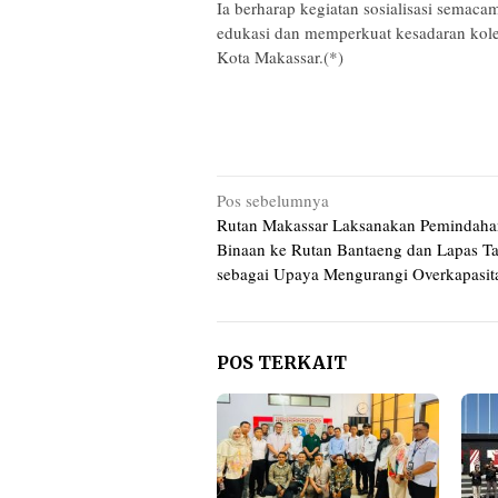
‎Ia berharap kegiatan sosialisasi semaca
edukasi dan memperkuat kesadaran kolek
Kota Makassar.(*)
Navigasi
Pos sebelumnya
Rutan Makassar Laksanakan Pemindah
pos
Binaan ke Rutan Bantaeng dan Lapas Ta
sebagai Upaya Mengurangi Overkapasit
POS TERKAIT