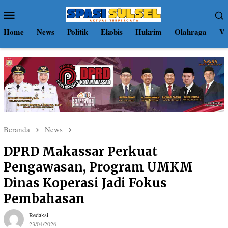
Loncat
Menu
ke
Mobile
konten
Home
News
Politik
Ekobis
Hukrim
Olahraga
Vi
Beranda
News
DPRD Makassar Perkuat
Pengawasan, Program UMKM
Dinas Koperasi Jadi Fokus
Pembahasan
Redaksi
23/04/2026