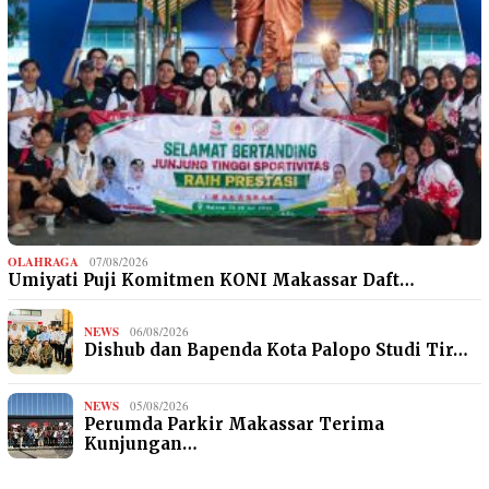
OLAHRAGA
07/08/2026
Umiyati Puji Komitmen KONI Makassar Daft…
NEWS
06/08/2026
Dishub dan Bapenda Kota Palopo Studi Tir…
NEWS
05/08/2026
Perumda Parkir Makassar Terima
Kunjungan…