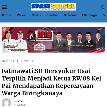
Loncat
Menu
ke
Mobile
konten
Home
News
Politik
Ekobis
Hukrim
Olahraga
Vi
Beranda
News
Fatmawati.SH Bersyukur Usai
Terpilih Menjadi Ketua RW.08 Kel
Pai Mendapatkan Kepercayaan
Warga Biringkanaya
Redaksi
04/01/2026