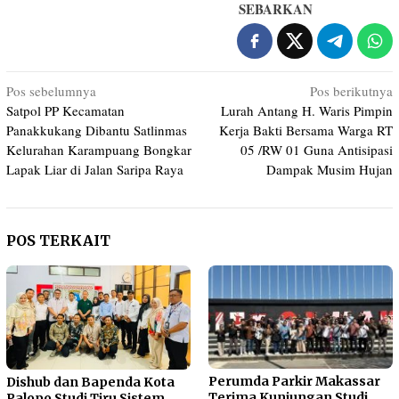
SEBARKAN
Navigasi
Pos sebelumnya
Pos berikutnya
Satpol PP Kecamatan
Lurah Antang H. Waris Pimpin
pos
Panakkukang Dibantu Satlinmas
Kerja Bakti Bersama Warga RT
Kelurahan Karampuang Bongkar
05 /RW 01 Guna Antisipasi
Lapak Liar di Jalan Saripa Raya
Dampak Musim Hujan
POS TERKAIT
Perumda Parkir Makassar
Dishub dan Bapenda Kota
Terima Kunjungan Studi
Palopo Studi Tiru Sistem