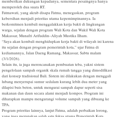
memberikan dukungan kepadanya, sementara pesaingnya hanya
memperoleh dua suara RT.
Fatmawati, yang akrab disapa Fatma, menegaskan, program
kebersihan menjadi prioritas utama kepemimpinannya. Ia
berkomitmen kembali menggalakkan kerja bakti di lingkungan
warga, sejalan dengan program Wali Kota dan Wakil Wali Kota
Makassar, Munafri Arifuddin–Aliyah Mustika Ilham.
“Saya akan kembali menghidupkan kerja bakti di wilayah ini karena
itu sejalan dengan program pemerintah kota,” ujar Fatma di
kediamannya, Jalan Daeng Ramang, Makassar, Sabtu malam
(3/1/2026).
Selain itu, ia juga merencanakan pembuatan teba, yakni sistem
pengelolaan sampah organik skala rumah tangga yang dimodifikasi
dari konsep tradisional Bali. Sistem ini dilakukan dengan menggali
lubang menyerupai sumur sedalam kurang lebih dua meter yang
dilapisi buis beton, untuk mengurai sampah dapur seperti sisa
makanan dan daun secara alami menjadi kompos. Program ini
diharapkan mampu mengurangi volume sampah yang dibuang ke
TPA.
Program prioritas lainnya, lanjut Fatma, adalah perbaikan lorong,
yang juga merupakan salah satu fokus utama Pemerintah Kota