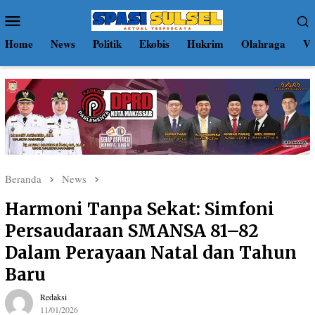
Loncat
Menu
ke
Mobile
konten
Home
News
Politik
Ekobis
Hukrim
Olahraga
Vi
Beranda
News
Harmoni Tanpa Sekat: Simfoni
Persaudaraan SMANSA 81–82
Dalam Perayaan Natal dan Tahun
Baru
Redaksi
11/01/2026