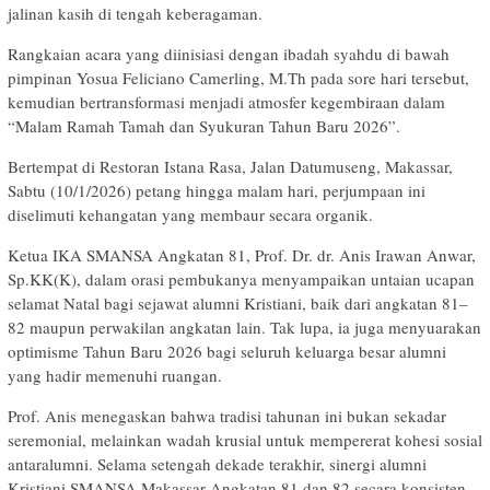
jalinan kasih di tengah keberagaman.
Rangkaian acara yang diinisiasi dengan ibadah syahdu di bawah
pimpinan Yosua Feliciano Camerling, M.Th pada sore hari tersebut,
kemudian bertransformasi menjadi atmosfer kegembiraan dalam
“Malam Ramah Tamah dan Syukuran Tahun Baru 2026”.
Bertempat di Restoran Istana Rasa, Jalan Datumuseng, Makassar,
Sabtu (10/1/2026) petang hingga malam hari, perjumpaan ini
diselimuti kehangatan yang membaur secara organik.
Ketua IKA SMANSA Angkatan 81, Prof. Dr. dr. Anis Irawan Anwar,
Sp.KK(K), dalam orasi pembukanya menyampaikan untaian ucapan
selamat Natal bagi sejawat alumni Kristiani, baik dari angkatan 81–
82 maupun perwakilan angkatan lain. Tak lupa, ia juga menyuarakan
optimisme Tahun Baru 2026 bagi seluruh keluarga besar alumni
yang hadir memenuhi ruangan.
Prof. Anis menegaskan bahwa tradisi tahunan ini bukan sekadar
seremonial, melainkan wadah krusial untuk mempererat kohesi sosial
antaralumni. Selama setengah dekade terakhir, sinergi alumni
Kristiani SMANSA Makassar Angkatan 81 dan 82 secara konsisten