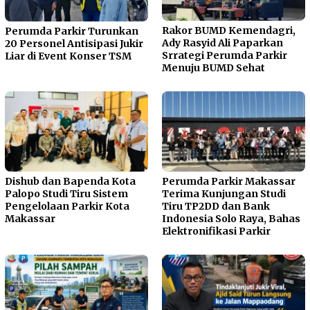
Rakor BUMD Kemendagri,
Perumda Parkir Turunkan
Ady Rasyid Ali Paparkan
20 Personel Antisipasi Jukir
Srrategi Perumda Parkir
Liar di Event Konser TSM
Menuju BUMD Sehat
Dishub dan Bapenda Kota
Perumda Parkir Makassar
Palopo Studi Tiru Sistem
Terima Kunjungan Studi
Pengelolaan Parkir Kota
Tiru TP2DD dan Bank
Makassar
Indonesia Solo Raya, Bahas
Elektronifikasi Parkir