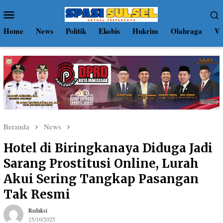
Loncat
Menu
ke
Mobile
konten
Home
News
Politik
Ekobis
Hukrim
Olahraga
Vi
Beranda
News
Hotel di Biringkanaya Diduga Jadi
Sarang Prostitusi Online, Lurah
Akui Sering Tangkap Pasangan
Tak Resmi
Redaksi
25/10/2025