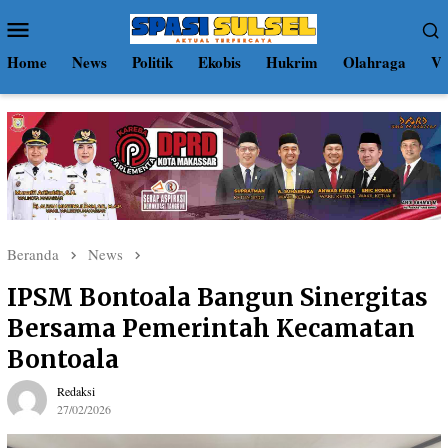
Loncat
Menu
ke
Mobile
konten
Home
News
Politik
Ekobis
Hukrim
Olahraga
Vi
Beranda
News
IPSM Bontoala Bangun Sinergitas
Bersama Pemerintah Kecamatan
Bontoala
Redaksi
27/02/2026