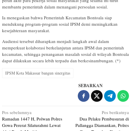
peran aktif para pekerja sosial masyarakat yang selama ini turut
membantu pemerintah dalam menangani persoalan sosial.
Ia menegaskan bahwa Pemerintah Kecamatan Bontoala siap
mendukung program-program sosial IPSM demi meningkatkan
kesejahteraan masyarakat.
Audiensi tersebut diharapkan menjadi langkah awal dalam
memperkuat kolaborasi berkelanjutan antara IPSM dan pemerintah
kecamatan, sehingga penanganan masalah sosial di wilayah Bontoala
dapat dilakukan secara lebih terpadu dan berkesinambungan. (*)
IPSM Kota Makassar bangun sinergitas
SEBARKAN
Navigasi
Pos sebelumnya
Pos berikutnya
Ramadan 1447 H, Polwan Polres
Dua Pelaku Pembusuran di
pos
Gowa Pererat Silaturahmi Lewat
Pallangga Diamankan, Polres