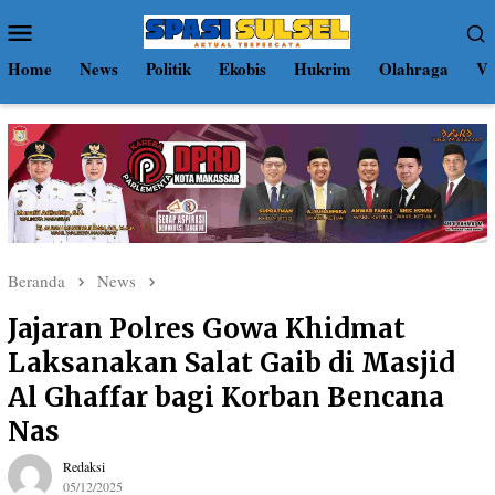
Loncat
Menu
ke
Mobile
konten
Home
News
Politik
Ekobis
Hukrim
Olahraga
Vi
Beranda
News
Jajaran Polres Gowa Khidmat
Laksanakan Salat Gaib di Masjid
Al Ghaffar bagi Korban Bencana
Nas
Redaksi
05/12/2025