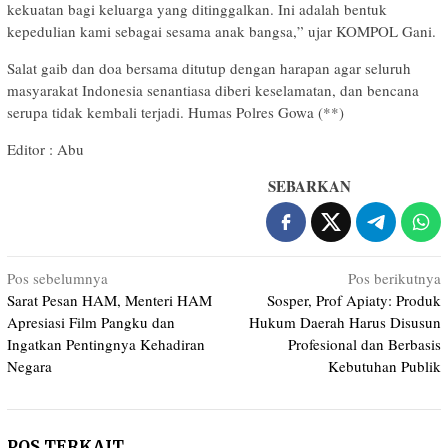
kekuatan bagi keluarga yang ditinggalkan. Ini adalah bentuk
kepedulian kami sebagai sesama anak bangsa,” ujar KOMPOL Gani.
Salat gaib dan doa bersama ditutup dengan harapan agar seluruh
masyarakat Indonesia senantiasa diberi keselamatan, dan bencana
serupa tidak kembali terjadi. Humas Polres Gowa (**)
Editor : Abu
SEBARKAN
Navigasi
Pos sebelumnya
Pos berikutnya
Sarat Pesan HAM, Menteri HAM
Sosper, Prof Apiaty: Produk
pos
Apresiasi Film Pangku dan
Hukum Daerah Harus Disusun
Ingatkan Pentingnya Kehadiran
Profesional dan Berbasis
Negara
Kebutuhan Publik
POS TERKAIT