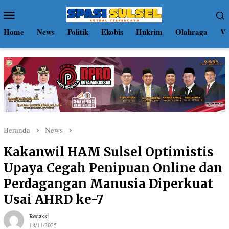
Loncat
Menu
ke
Mobile
konten
Home
News
Politik
Ekobis
Hukrim
Olahraga
Vi
Beranda
News
Kakanwil HAM Sulsel Optimistis
Upaya Cegah Penipuan Online dan
Perdagangan Manusia Diperkuat
Usai AHRD ke-7
Redaksi
18/11/2025