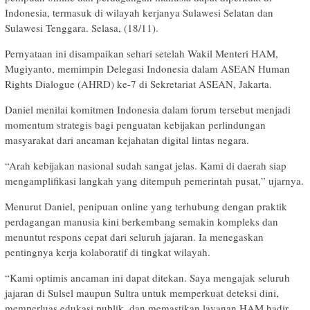
Indonesia, termasuk di wilayah kerjanya Sulawesi Selatan dan
Sulawesi Tenggara. Selasa, (18/11).
Pernyataan ini disampaikan sehari setelah Wakil Menteri HAM,
Mugiyanto, memimpin Delegasi Indonesia dalam ASEAN Human
Rights Dialogue (AHRD) ke-7 di Sekretariat ASEAN, Jakarta.
Daniel menilai komitmen Indonesia dalam forum tersebut menjadi
momentum strategis bagi penguatan kebijakan perlindungan
masyarakat dari ancaman kejahatan digital lintas negara.
“Arah kebijakan nasional sudah sangat jelas. Kami di daerah siap
mengamplifikasi langkah yang ditempuh pemerintah pusat,” ujarnya.
Menurut Daniel, penipuan online yang terhubung dengan praktik
perdagangan manusia kini berkembang semakin kompleks dan
menuntut respons cepat dari seluruh jajaran. Ia menegaskan
pentingnya kerja kolaboratif di tingkat wilayah.
“Kami optimis ancaman ini dapat ditekan. Saya mengajak seluruh
jajaran di Sulsel maupun Sultra untuk memperkuat deteksi dini,
memperluas edukasi publik, dan memastikan layanan HAM hadir