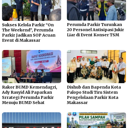
Perumda Parkir Turunkan
Sukses Kelola Parkir “On
20 Personel Antisipasi Jukir
The Weekend”, Perumda
Liar di Event Konser TSM
Parkir Jadikan SOP Acuan
Event di Makassar
Rakor BUMD Kemendagri,
Dishub dan Bapenda Kota
Ady Rasyid Ali Paparkan
Palopo Studi Tiru Sistem
Srrategi Perumda Parkir
Pengelolaan Parkir Kota
Menuju BUMD Sehat
Makassar