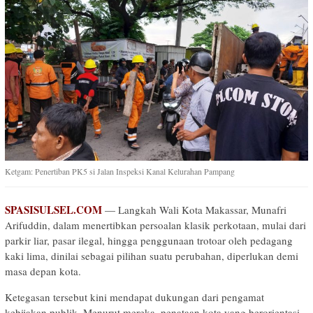
Ketgam: Penertiban PK5 si Jalan Inspeksi Kanal Kelurahan Pampang
SPASISULSEL.COM
— Langkah Wali Kota Makassar, Munafri
Arifuddin, dalam menertibkan persoalan klasik perkotaan, mulai dari
parkir liar, pasar ilegal, hingga penggunaan trotoar oleh pedagang
kaki lima, dinilai sebagai pilihan suatu perubahan, diperlukan demi
masa depan kota.
Ketegasan tersebut kini mendapat dukungan dari pengamat
kebijakan publik. Menurut mereka, penataan kota yang berorientasi