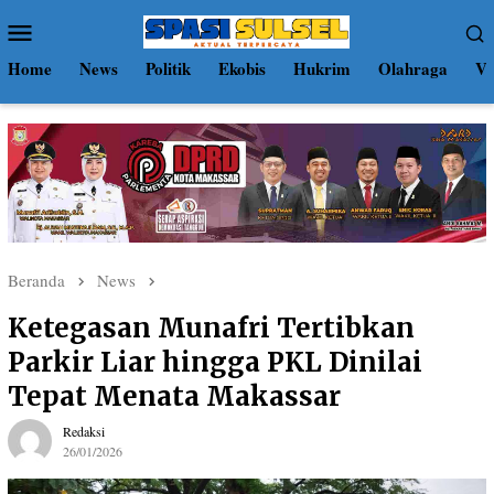
Loncat
Menu
ke
Mobile
konten
Home
News
Politik
Ekobis
Hukrim
Olahraga
Vi
Beranda
News
Ketegasan Munafri Tertibkan
Parkir Liar hingga PKL Dinilai
Tepat Menata Makassar
Redaksi
26/01/2026