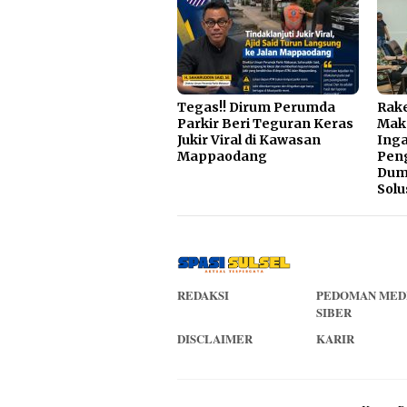
Tegas!! Dirum Perumda
Rake
Parkir Beri Teguran Keras
Mak
Jukir Viral di Kawasan
Inga
Mappaodang
Pen
Dump
Solu
REDAKSI
PEDOMAN MED
SIBER
DISCLAIMER
KARIR