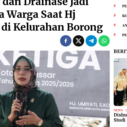
dan Drainase Jadi
PE
a Warga Saat Hj
KO
 di Kelurahan Borong
A
P
BERI
NEWS
Dishu
Studi