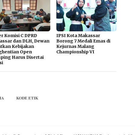
r Komisi C DPRD
IPSI Kota Makassar
assar dan DLH, Dewan
Borong 7 Medali Emas di
tkan Kebijakan
Kejurnas Malang
ghentian Open
Championship VI
ing Harus Disertai
si
IA
KODE ETIK