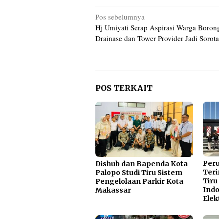
Navigasi
Pos sebelumnya
Hj Umiyati Serap Aspirasi Warga Boron
pos
Drainase dan Tower Provider Jadi Sorot
POS TERKAIT
Per
Dishub dan Bapenda Kota
Teri
Palopo Studi Tiru Sistem
Tiru
Pengelolaan Parkir Kota
Indo
Makassar
Elek