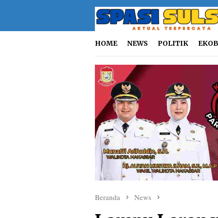
Loncat
ke
konten
HOME
NEWS
POLITIK
EKOB
Beranda
News