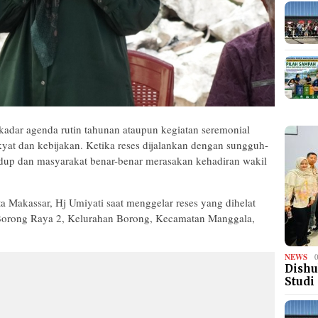
adar agenda rutin tahunan ataupun kegiatan seremonial
akyat dan kebijakan. Ketika reses dijalankan dengan sungguh-
dup dan masyarakat benar-benar merasakan kehadiran wakil
 Makassar, Hj Umiyati saat menggelar reses yang dihelat
 Borong Raya 2, Kelurahan Borong, Kecamatan Manggala,
NEWS
Dishu
Studi