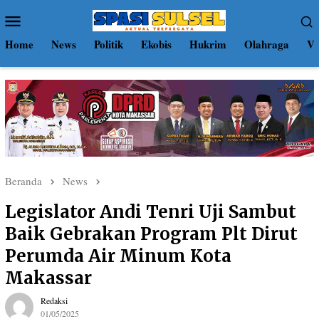
Loncat
Menu
ke
Mobile
konten
Home
News
Politik
Ekobis
Hukrim
Olahraga
Vi
Beranda
News
Legislator Andi Tenri Uji Sambut
Baik Gebrakan Program Plt Dirut
Perumda Air Minum Kota
Makassar
Redaksi
01/05/2025