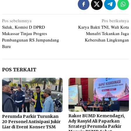
Navigasi
Pos sebelumnya
Pos berikutnya
Sidak, Komisi D DPRD
Karya Bakti TNI, Wali Kota
pos
Makassar Tinjau Progres
Munafri Tekankan Jaga
Pembangunan RS Jumpandang
Kebersihan Lingkungan
Baru
POS TERKAIT
Rakor BUMD Kemendagri,
Perumda Parkir Turunkan
Ady Rasyid Ali Paparkan
20 Personel Antisipasi Jukir
Srrategi Perumda Parkir
Liar di Event Konser TSM