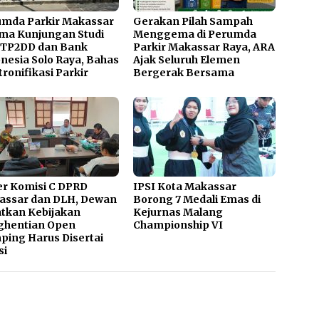
umda Parkir Makassar
Gerakan Pilah Sampah
ma Kunjungan Studi
Menggema di Perumda
 TP2DD dan Bank
Parkir Makassar Raya, ARA
nesia Solo Raya, Bahas
Ajak Seluruh Elemen
tronifikasi Parkir
Bergerak Bersama
r Komisi C DPRD
IPSI Kota Makassar
assar dan DLH, Dewan
Borong 7 Medali Emas di
tkan Kebijakan
Kejurnas Malang
ghentian Open
Championship VI
ing Harus Disertai
si