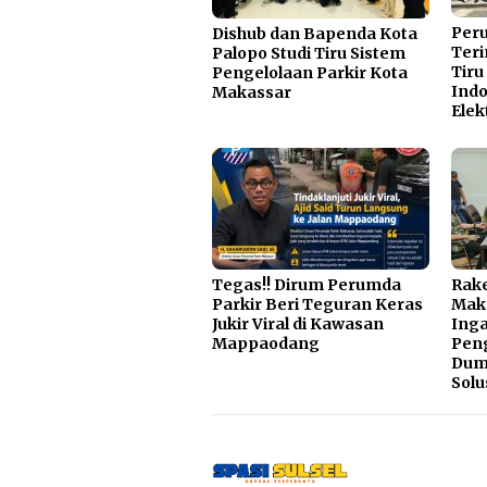
Per
Dishub dan Bapenda Kota
Teri
Palopo Studi Tiru Sistem
Tiru
Pengelolaan Parkir Kota
Indo
Makassar
Elek
Tegas!! Dirum Perumda
Rake
Parkir Beri Teguran Keras
Mak
Jukir Viral di Kawasan
Inga
Mappaodang
Pen
Dump
Solu