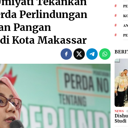
 Umiyati Tekankan
PE
rda Perlindungan
KO
ian Pangan
A
P
 di Kota Makassar
BERI
NEWS
Dishu
Studi