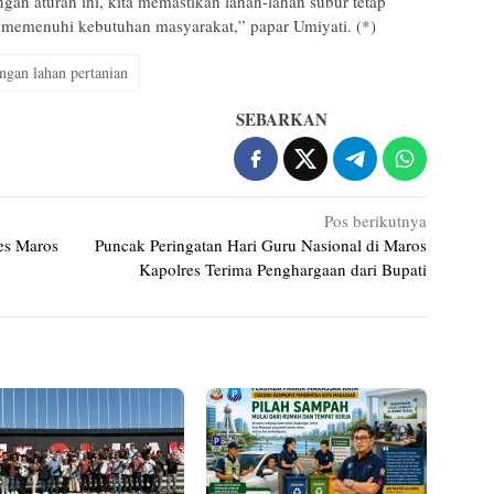
an aturan ini, kita memastikan lahan-lahan subur tetap
memenuhi kebutuhan masyarakat,” papar Umiyati. (*)
ngan lahan pertanian
SEBARKAN
Pos berikutnya
es Maros
Puncak Peringatan Hari Guru Nasional di Maros
Kapolres Terima Penghargaan dari Bupati