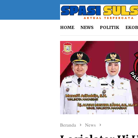
Loncat
ke
konten
HOME
NEWS
POLITIK
EKOB
Beranda
News