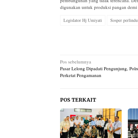
pembangunan yang tidak terencana. Deng
digunakan untuk produksi pangan demi 
Legislator Hj Umiyati
Sosper perlindu
Navigasi
Pos sebelumnya
Pasar Lelong Dipadati Pengunjung, Polr
pos
Perketat Pengamanan
POS TERKAIT