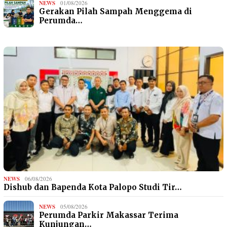
NEWS
01/08/2026
Gerakan Pilah Sampah Menggema di
Perumda…
NEWS
06/08/2026
Dishub dan Bapenda Kota Palopo Studi Tir…
NEWS
05/08/2026
Perumda Parkir Makassar Terima
Kunjungan…