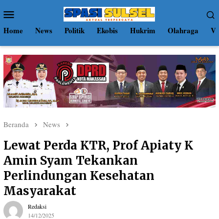
Loncat
Menu
ke
Mobile
konten
Home
News
Politik
Ekobis
Hukrim
Olahraga
Vi
Beranda
News
Lewat Perda KTR, Prof Apiaty K
Amin Syam Tekankan
Perlindungan Kesehatan
Masyarakat
Redaksi
14/12/2025