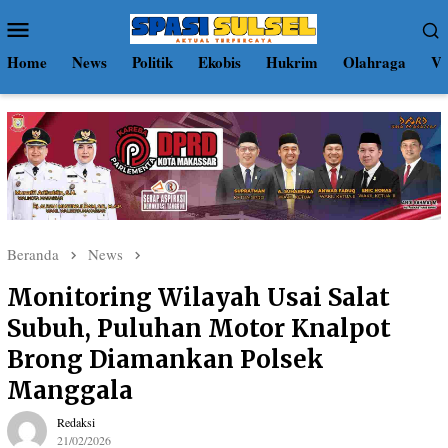
Loncat
Menu
ke
Mobile
konten
Home
News
Politik
Ekobis
Hukrim
Olahraga
Vi
Beranda
News
Monitoring Wilayah Usai Salat
Subuh, Puluhan Motor Knalpot
Brong Diamankan Polsek
Manggala
Redaksi
21/02/2026