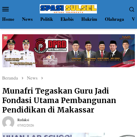
Loncat
Menu
ke
Mobile
konten
Home
News
Politik
Ekobis
Hukrim
Olahraga
Vi
Beranda
News
Munafri Tegaskan Guru Jadi
Fondasi Utama Pembangunan
Pendidikan di Makassar
Redaksi
07/02/2026