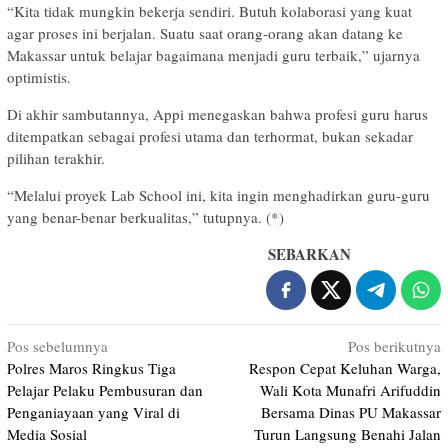
“Kita tidak mungkin bekerja sendiri. Butuh kolaborasi yang kuat
agar proses ini berjalan. Suatu saat orang-orang akan datang ke
Makassar untuk belajar bagaimana menjadi guru terbaik,” ujarnya
optimistis.
Di akhir sambutannya, Appi menegaskan bahwa profesi guru harus
ditempatkan sebagai profesi utama dan terhormat, bukan sekadar
pilihan terakhir.
“Melalui proyek Lab School ini, kita ingin menghadirkan guru-guru
yang benar-benar berkualitas,” tutupnya. (*)
SEBARKAN
Navigasi
Pos sebelumnya
Pos berikutnya
Polres Maros Ringkus Tiga
Respon Cepat Keluhan Warga,
pos
Pelajar Pelaku Pembusuran dan
Wali Kota Munafri Arifuddin
Penganiayaan yang Viral di
Bersama Dinas PU Makassar
Media Sosial
Turun Langsung Benahi Jalan