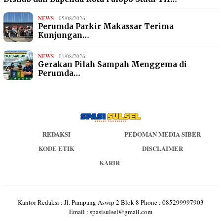
NEWS
05/08/2026
Perumda Parkir Makassar Terima
Kunjungan…
NEWS
01/08/2026
Gerakan Pilah Sampah Menggema di
Perumda…
REDAKSI
PEDOMAN MEDIA SIBER
KODE ETIK
DISCLAIMER
KARIR
Kantor Redaksi : Jl. Pampang Aswip 2 Blok 8 Phone : 085299997903
Email : spasisulsel@gmail.com