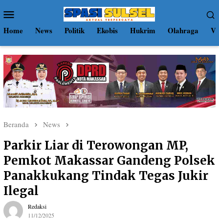
Loncat
Menu
ke
Mobile
konten
Home
News
Politik
Ekobis
Hukrim
Olahraga
Vi
Beranda
News
Parkir Liar di Terowongan MP,
Pemkot Makassar Gandeng Polsek
Panakkukang Tindak Tegas Jukir
Ilegal
Redaksi
11/12/2025