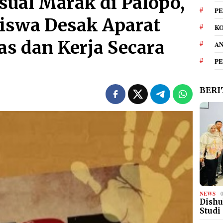
sual Marak di Palopo,
PE
iswa Desak Aparat
KO
as dan Kerja Secara
A
P
BERI
NEWS
Dishu
Studi