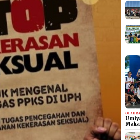
OLAHR
Umiya
Maka