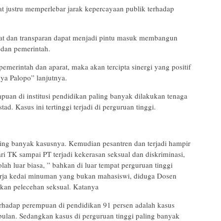
at justru memperlebar jarak kepercayaan publik terhadap
pat dan transparan dapat menjadi pintu masuk membangun
 dan pemerintah.
merintah dan aparat, maka akan tercipta sinergi yang positif
a Palopo” lanjutnya.
puan di institusi pendidikan paling banyak dilakukan tenaga
ad. Kasus ini tertinggi terjadi di perguruan tinggi.
aling banyak kasusnya. Kemudian pesantren dan terjadi hampir
i TK sampai PT terjadi kekerasan seksual dan diskriminasi,
h luar biasa, ” bahkan di luar tempat perguruan tinggi
kerja kedai minuman yang bukan mahasiswi, diduga Dosen
kan pelecehan seksual. Katanya
erhadap perempuan di pendidikan 91 persen adalah kasus
ulan. Sedangkan kasus di perguruan tinggi paling banyak