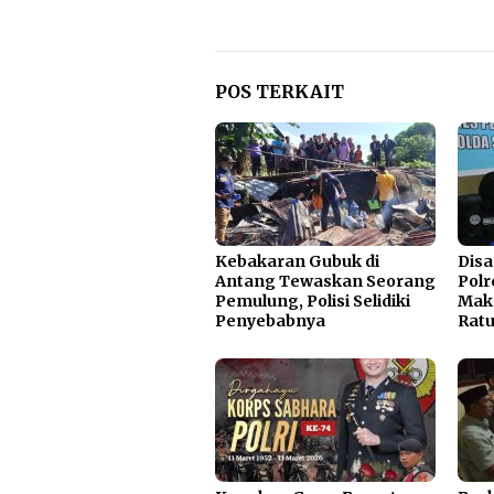
POS TERKAIT
Kebakaran Gubuk di
Disa
Antang Tewaskan Seorang
Polr
Pemulung, Polisi Selidiki
Mak
Penyebabnya
Ratu