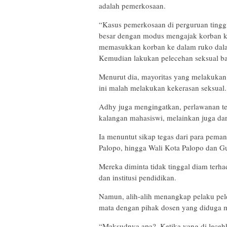
adalah pemerkosaan.
“Kasus pemerkosaan di perguruan tinggi
besar dengan modus mengajak korban k
memasukkan korban ke dalam ruko dala
Kemudian lakukan pelecehan seksual baik
Menurut dia, mayoritas yang melakukan 
ini malah melakukan kekerasan seksual.
Adhy juga mengingatkan, perlawanan te
kalangan mahasiswi, melainkan juga da
Ia menuntut sikap tegas dari para peman
Palopo, hingga Wali Kota Palopo dan Gu
Mereka diminta tidak tinggal diam terh
dan institusi pendidikan.
Namun, alih-alih menangkap pelaku pel
mata dengan pihak dosen yang diduga m
“Maksudnya apa?. Ketika yang di lecehk