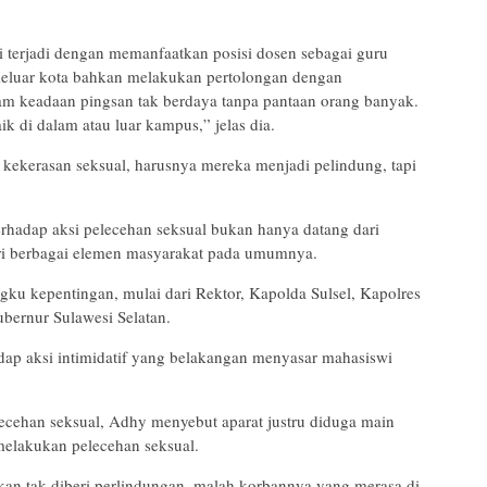
 terjadi dengan memanfaatkan posisi dosen sebagai guru
eluar kota bahkan melakukan pertolongan dengan
m keadaan pingsan tak berdaya tanpa pantaan orang banyak.
 di dalam atau luar kampus,” jelas dia.
kekerasan seksual, harusnya mereka menjadi pelindung, tapi
rhadap aksi pelecehan seksual bukan hanya datang dari
ri berbagai elemen masyarakat pada umumnya.
gku kepentingan, mulai dari Rektor, Kapolda Sulsel, Kapolres
bernur Sulawesi Selatan.
adap aksi intimidatif yang belakangan menyasar mahasiswi
ecehan seksual, Adhy menyebut aparat justru diduga main
elakukan pelecehan seksual.
an tak diberi perlindungan, malah korbannya yang merasa di