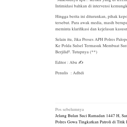
Intimidasi bahkan di intervensi kemung
Hingga berita ini diturunkan, pihak kep
tersebut. Para awak media, masih berup
meminta klarifikasi dan kejelasan kasus
Selain itu, Jika Proses APH Polres Pa
Ke Polda Sulsel Termasuk Membuat Sur
Berjilid². Tutupnya (**)
Editor : Abu ✍️
Penulis : Adhdi
Navigasi
Pos sebelumnya
Jelang Bulan Suci Ramadan 1447 H, Sa
pos
Polres Gowa Tingkatkan Patroli di Titi