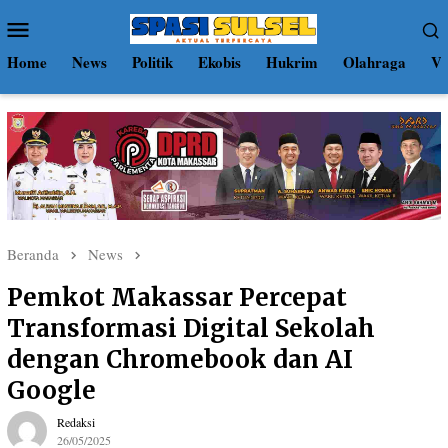
Loncat
Menu
ke
Mobile
konten
Home
News
Politik
Ekobis
Hukrim
Olahraga
Vi
Beranda
News
Pemkot Makassar Percepat
Transformasi Digital Sekolah
dengan Chromebook dan AI
Google
Redaksi
26/05/2025