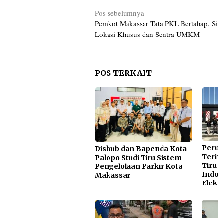
Navigasi
Pos sebelumnya
Pemkot Makassar Tata PKL Bertahap, S
pos
Lokasi Khusus dan Sentra UMKM
POS TERKAIT
Per
Dishub dan Bapenda Kota
Teri
Palopo Studi Tiru Sistem
Tiru
Pengelolaan Parkir Kota
Indo
Makassar
Elek