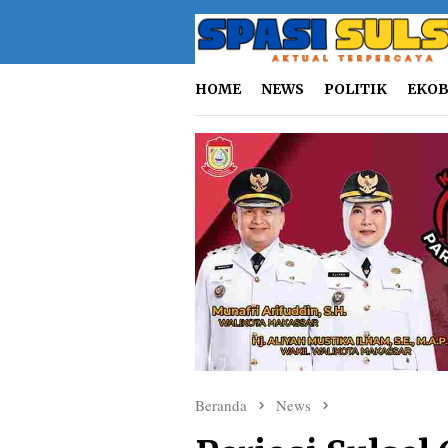
Loncat
ke
konten
HOME
NEWS
POLITIK
EKOB
Beranda
News