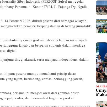
 Journalist Siber Indonesia (PERJOSI) Sulsel menggelar
Gelombang Pertama, di Kantor TVRI, Jl. Pajonga Dg. Ngalle,
3–14 Februari 2026, diikuti peserta dari berbagai wilayah,
 menghadirkan pemateri berpengalaman di bidang jurnalistik
am sambutannya menegaskan bahwa pelatihan ini menjadi
bertanggung jawab dan berperan strategis dalam menjaga
rus digital.
njunjung tinggi akurasi, serta menjaga independensi dalam
an ini para peserta mampu memahami prinsip dasar
berita yang tajam, berimbang, cerdas, bertanggung jawab,
OLAHR
Umiya
elombang pertama ini menjadi awal dari gerakan besar
Maka
 cepat, cerdas, dan bermanfaat bagi masyarakat.
 Suardi Ali, mengatakan bahwa pelatihan ini menjadi langkah