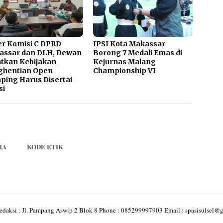
r Komisi C DPRD
IPSI Kota Makassar
assar dan DLH, Dewan
Borong 7 Medali Emas di
tkan Kebijakan
Kejurnas Malang
ghentian Open
Championship VI
ing Harus Disertai
si
IA
KODE ETIK
edaksi : Jl. Pampang Aswip 2 Blok 8 Phone : 085299997903 Email : spasisulsel@