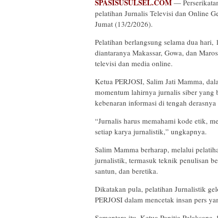
SPASISUSULSEL.COM
— Perserikatan
pelatihan Jurnalis Televisi dan Online 
Jumat (13/2/2026).
Pelatihan berlangsung selama dua hari, 1
diantaranya Makassar, Gowa, dan Maros
televisi dan media online.
Ketua PERJOSI, Salim Jati Mamma, dal
momentum lahirnya jurnalis siber yang 
kebenaran informasi di tengah derasnya a
“Jurnalis harus memahami kode etik, me
setiap karya jurnalistik,” ungkapnya.
Salim Mamma berharap, melalui pelatih
jurnalistik, termasuk teknik penulisan 
santun, dan beretika.
Dikatakan pula, pelatihan Jurnalistik g
PERJOSI dalam mencetak insan pers yang
Sementara itu, Ketua Panitia Pelaksana,