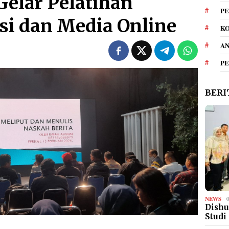
 Gelar Pelatihan
PE
isi dan Media Online
KO
A
P
BERI
NEWS
Dishu
Studi