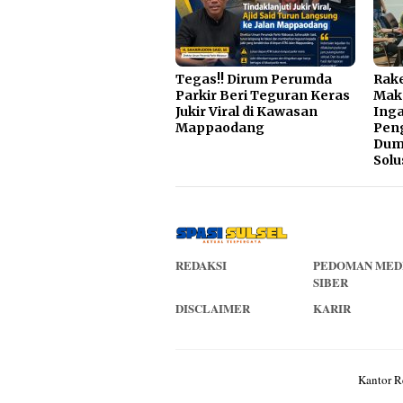
Tegas!! Dirum Perumda
Rake
Parkir Beri Teguran Keras
Mak
Jukir Viral di Kawasan
Inga
Mappaodang
Pen
Dump
Solu
REDAKSI
PEDOMAN MED
SIBER
DISCLAIMER
KARIR
Kantor R