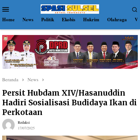
Loncat
Menu
ke
Mobile
konten
Home
News
Politik
Ekobis
Hukrim
Olahraga
Vi
Beranda
News
Persit Hubdam XIV/Hasanuddin
Hadiri Sosialisasi Budidaya Ikan di
Perkotaan
Redaksi
17/07/2025