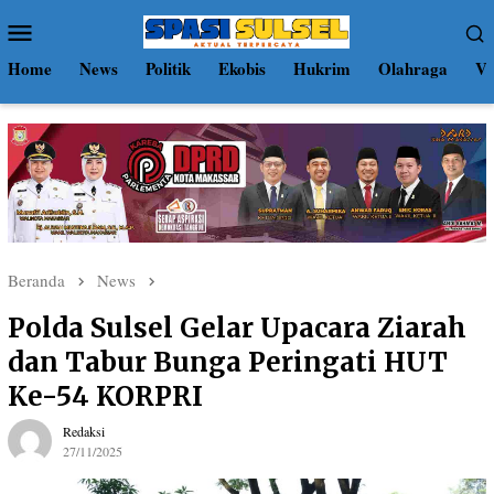
Loncat
Menu
ke
Mobile
konten
Home
News
Politik
Ekobis
Hukrim
Olahraga
Vi
Beranda
News
Polda Sulsel Gelar Upacara Ziarah
dan Tabur Bunga Peringati HUT
Ke-54 KORPRI
Redaksi
27/11/2025