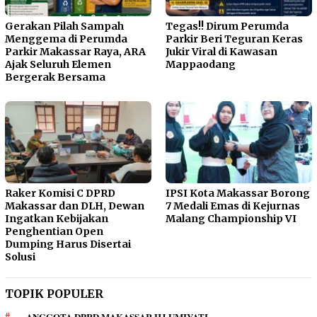
Gerakan Pilah Sampah
Tegas!! Dirum Perumda
Menggema di Perumda
Parkir Beri Teguran Keras
Parkir Makassar Raya, ARA
Jukir Viral di Kawasan
Ajak Seluruh Elemen
Mappaodang
Bergerak Bersama
Raker Komisi C DPRD
IPSI Kota Makassar Borong
Makassar dan DLH, Dewan
7 Medali Emas di Kejurnas
Ingatkan Kebijakan
Malang Championship VI
Penghentian Open
Dumping Harus Disertai
Solusi
TOPIK POPULER
ANGGOTA DPRD MAKASSAR HJ UMIYATI