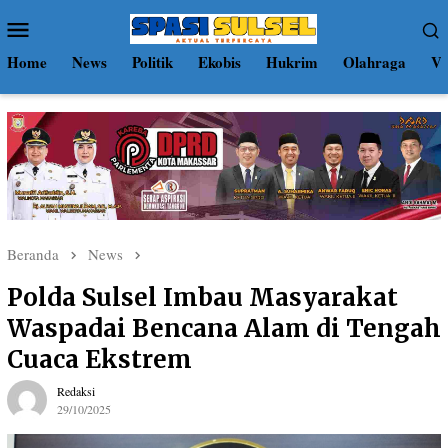
Loncat
Menu
ke
Mobile
konten
Home
News
Politik
Ekobis
Hukrim
Olahraga
Vi
Beranda
News
Polda Sulsel Imbau Masyarakat
Waspadai Bencana Alam di Tengah
Cuaca Ekstrem
Redaksi
29/10/2025