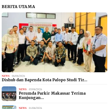
BERITA UTAMA
NEWS
06/08/2026
Dishub dan Bapenda Kota Palopo Studi Tir…
NEWS
05/08/2026
Perumda Parkir Makassar Terima
Kunjungan…
NEWS
01/08/2026