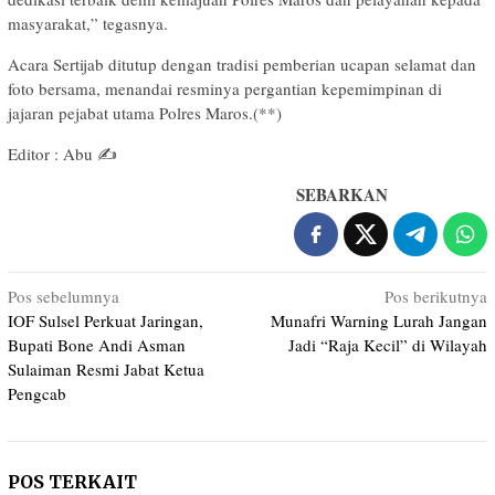
masyarakat,” tegasnya.
​Acara Sertijab ditutup dengan tradisi pemberian ucapan selamat dan
foto bersama, menandai resminya pergantian kepemimpinan di
jajaran pejabat utama Polres Maros.(**)
Editor : Abu ✍️
SEBARKAN
Navigasi
Pos sebelumnya
Pos berikutnya
IOF Sulsel Perkuat Jaringan,
Munafri Warning Lurah Jangan
pos
Bupati Bone Andi Asman
Jadi “Raja Kecil” di Wilayah
Sulaiman Resmi Jabat Ketua
Pengcab
POS TERKAIT