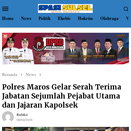
Loncat
Menu
ke
Mobile
konten
Home
News
Politik
Ekobis
Hukrim
Olahraga
Vi
Beranda
News
Polres Maros Gelar Serah Terima
Jabatan Sejumlah Pejabat Utama
dan Jajaran Kapolsek
Redaksi
06/04/2026