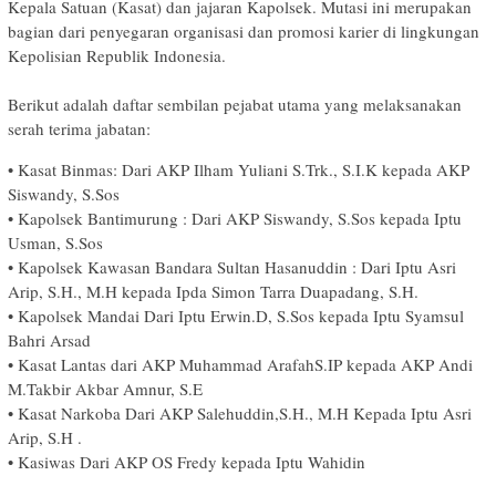
Kepala Satuan (Kasat) dan jajaran Kapolsek. Mutasi ini merupakan
bagian dari penyegaran organisasi dan promosi karier di lingkungan
Kepolisian Republik Indonesia.
​Berikut adalah daftar sembilan pejabat utama yang melaksanakan
serah terima jabatan:
• ​Kasat Binmas: Dari AKP Ilham Yuliani S.Trk., S.I.K kepada AKP
Siswandy, S.Sos
• ​Kapolsek Bantimurung : Dari AKP Siswandy, S.Sos kepada Iptu
Usman, S.Sos
• ​Kapolsek Kawasan Bandara Sultan Hasanuddin : Dari Iptu Asri
Arip, S.H., M.H kepada Ipda Simon Tarra Duapadang, S.H.
• ​Kapolsek Mandai Dari Iptu Erwin.D, S.Sos kepada Iptu Syamsul
Bahri Arsad
• ​Kasat Lantas dari AKP Muhammad ArafahS.IP kepada AKP Andi
M.Takbir Akbar Amnur, S.E
• ​Kasat Narkoba Dari AKP Salehuddin,S.H., M.H Kepada Iptu Asri
Arip, S.H .
• Kasiwas Dari AKP OS Fredy kepada Iptu Wahidin