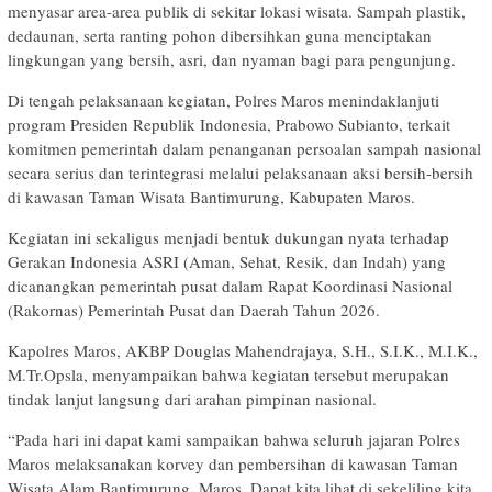
menyasar area-area publik di sekitar lokasi wisata. Sampah plastik,
dedaunan, serta ranting pohon dibersihkan guna menciptakan
lingkungan yang bersih, asri, dan nyaman bagi para pengunjung.
Di tengah pelaksanaan kegiatan, Polres Maros menindaklanjuti
program Presiden Republik Indonesia, Prabowo Subianto, terkait
komitmen pemerintah dalam penanganan persoalan sampah nasional
secara serius dan terintegrasi melalui pelaksanaan aksi bersih-bersih
di kawasan Taman Wisata Bantimurung, Kabupaten Maros.
Kegiatan ini sekaligus menjadi bentuk dukungan nyata terhadap
Gerakan Indonesia ASRI (Aman, Sehat, Resik, dan Indah) yang
dicanangkan pemerintah pusat dalam Rapat Koordinasi Nasional
(Rakornas) Pemerintah Pusat dan Daerah Tahun 2026.
Kapolres Maros, AKBP Douglas Mahendrajaya, S.H., S.I.K., M.I.K.,
M.Tr.Opsla, menyampaikan bahwa kegiatan tersebut merupakan
tindak lanjut langsung dari arahan pimpinan nasional.
“Pada hari ini dapat kami sampaikan bahwa seluruh jajaran Polres
Maros melaksanakan korvey dan pembersihan di kawasan Taman
Wisata Alam Bantimurung, Maros. Dapat kita lihat di sekeliling kita,