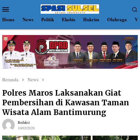
Loncat
Menu
ke
Mobile
konten
Home
News
Politik
Ekobis
Hukrim
Olahraga
Vi
Beranda
News
Polres Maros Laksanakan Giat
Pembersihan di Kawasan Taman
Wisata Alam Bantimurung
Redaksi
10/02/2026