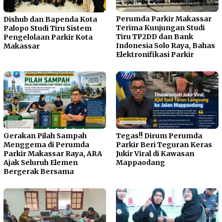
Perumda Parkir Makassar
Dishub dan Bapenda Kota
Terima Kunjungan Studi
Palopo Studi Tiru Sistem
Tiru TP2DD dan Bank
Pengelolaan Parkir Kota
Indonesia Solo Raya, Bahas
Makassar
Elektronifikasi Parkir
Gerakan Pilah Sampah
Tegas!! Dirum Perumda
Menggema di Perumda
Parkir Beri Teguran Keras
Parkir Makassar Raya, ARA
Jukir Viral di Kawasan
Ajak Seluruh Elemen
Mappaodang
Bergerak Bersama