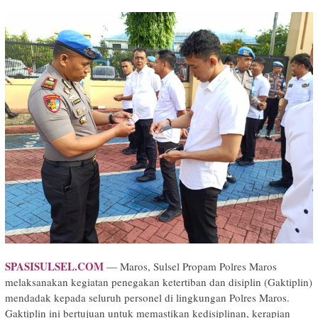
SPASISULSEL.COM
— Maros, Sulsel Propam Polres Maros
melaksanakan kegiatan penegakan ketertiban dan disiplin (Gaktiplin)
mendadak kepada seluruh personel di lingkungan Polres Maros.
Gaktiplin ini bertujuan untuk memastikan kedisiplinan, kerapian