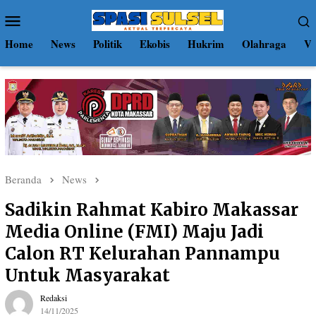
Loncat
Menu
ke
Mobile
konten
Home
News
Politik
Ekobis
Hukrim
Olahraga
Vi
Beranda
News
Sadikin Rahmat Kabiro Makassar
Media Online (FMI) Maju Jadi
Calon RT Kelurahan Pannampu
Untuk Masyarakat
Redaksi
14/11/2025