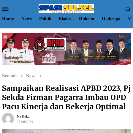
Loncat
Menu
ke
Mobile
konten
Home
News
Politik
Ekobis
Hukrim
Olahraga
Vi
Beranda
News
Sampaikan Realisasi APBD 2023, Pj
Sekda Firman Pagarra Imbau OPD
Pacu Kinerja dan Bekerja Optimal
Na Kaka
13/06/2024