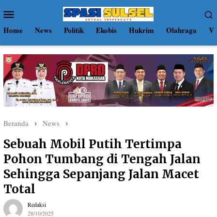
Loncat
Menu
ke
Mobile
konten
Home
News
Politik
Ekobis
Hukrim
Olahraga
Vi
Beranda
News
Sebuah Mobil Putih Tertimpa
Pohon Tumbang di Tengah Jalan
Sehingga Sepanjang Jalan Macet
Total
Redaksi
28/10/2025