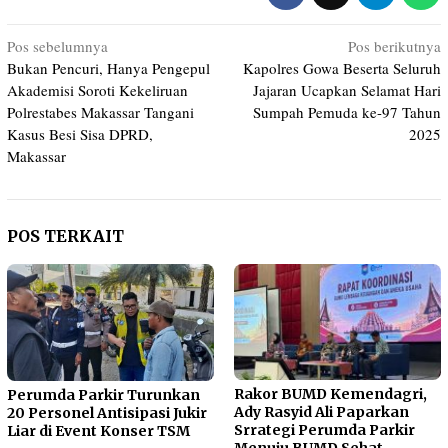
Navigasi
Pos sebelumnya
Pos berikutnya
Bukan Pencuri, Hanya Pengepul
Kapolres Gowa Beserta Seluruh
pos
Akademisi Soroti Kekeliruan
Jajaran Ucapkan Selamat Hari
Polrestabes Makassar Tangani
Sumpah Pemuda ke-97 Tahun
Kasus Besi Sisa DPRD,
2025
Makassar
POS TERKAIT
Rakor BUMD Kemendagri,
Perumda Parkir Turunkan
Ady Rasyid Ali Paparkan
20 Personel Antisipasi Jukir
Srrategi Perumda Parkir
Liar di Event Konser TSM
Menuju BUMD Sehat