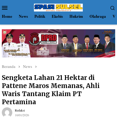
Loncat
Menu
ke
Mobile
konten
Home
News
Politik
Ekobis
Hukrim
Olahraga
Vi
Beranda
News
Sengketa Lahan 21 Hektar di
Pattene Maros Memanas, Ahli
Waris Tantang Klaim PT
Pertamina
Redaksi
16/01/2026