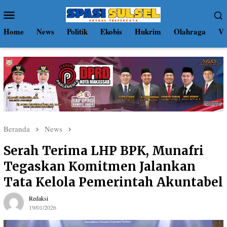
Loncat
Menu
ke
Mobile
konten
Home
News
Politik
Ekobis
Hukrim
Olahraga
Vi
Beranda
News
Serah Terima LHP BPK, Munafri
Tegaskan Komitmen Jalankan
Tata Kelola Pemerintah Akuntabel
Redaksi
19/01/2026