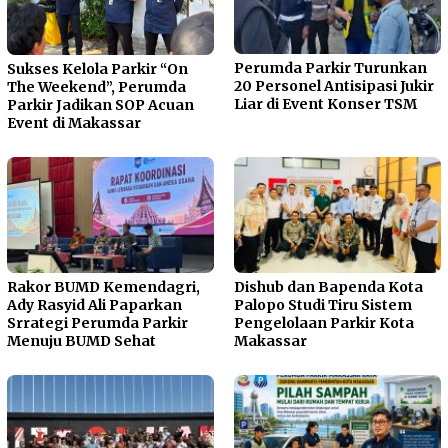
Perumda Parkir Turunkan
Sukses Kelola Parkir “On
20 Personel Antisipasi Jukir
The Weekend”, Perumda
Liar di Event Konser TSM
Parkir Jadikan SOP Acuan
Event di Makassar
Rakor BUMD Kemendagri,
Dishub dan Bapenda Kota
Ady Rasyid Ali Paparkan
Palopo Studi Tiru Sistem
Srrategi Perumda Parkir
Pengelolaan Parkir Kota
Menuju BUMD Sehat
Makassar