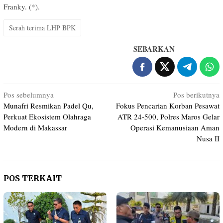
Franky. (*).
Serah terima LHP BPK
SEBARKAN
Navigasi
Pos sebelumnya
Pos berikutnya
Munafri Resmikan Padel Qu,
Fokus Pencarian Korban Pesawat
pos
Perkuat Ekosistem Olahraga
ATR 24-500, Polres Maros Gelar
Modern di Makassar
Operasi Kemanusiaan Aman
Nusa II
POS TERKAIT