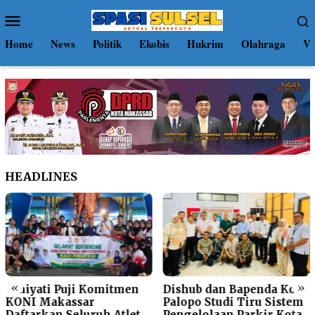
Loncat
Menu
ke
Mobile
konten
Home
News
Politik
Ekobis
Hukrim
Olahraga
Vi
HEADLINES
«
»
Umiyati Puji Komitmen
Dishub dan Bapenda Kota
KONI Makassar
Palopo Studi Tiru Sistem
Daftarkan Seluruh Atlet
Pengelolaan Parkir Kota