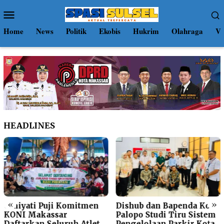
Loncat
Menu
ke
Mobile
konten
Home
News
Politik
Ekobis
Hukrim
Olahraga
Vi
HEADLINES
«
»
Umiyati Puji Komitmen
Dishub dan Bapenda Kota
KONI Makassar
Palopo Studi Tiru Sistem
Daftarkan Seluruh Atlet
Pengelolaan Parkir Kota