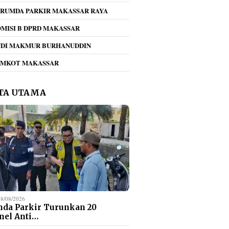
RUMDA PARKIR MAKASSAR RAYA
MISI B DPRD MAKASSAR
NDI MAKMUR BURHANUDDIN
b dan Bapenda
Perumda Parkir
Perumd
EMKOT MAKASSAR
Palopo Studi Tiru
Makassar Terima
Turunk
m Pengelolaan
Kunjungan Studi Tiru
Antisip
r Kota Makassar
TP2DD dan Bank
Event 
TA UTAMA
Indonesia Solo Raya,
Bahas Elektronifikasi
Parkir
08/08/2026
da Parkir Turunkan 20
nel Anti…