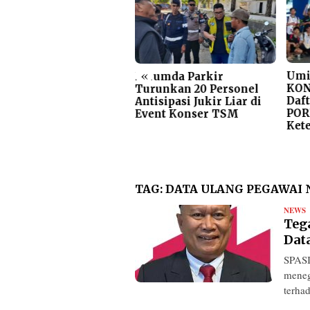
«
rumda Parkir
Umi
Perumda Parkir
kassar Terima
KON
Turunkan 20 Personel
njungan Studi Tiru
Daft
Antisipasi Jukir Liar di
2DD dan Bank
POR
Event Konser TSM
donesia Solo Raya,
Ket
has Elektronifikasi
rkir
TAG:
DATA ULANG PEGAWAI 
NEWS
R
Teg
Dat
SPASI
meneg
terha