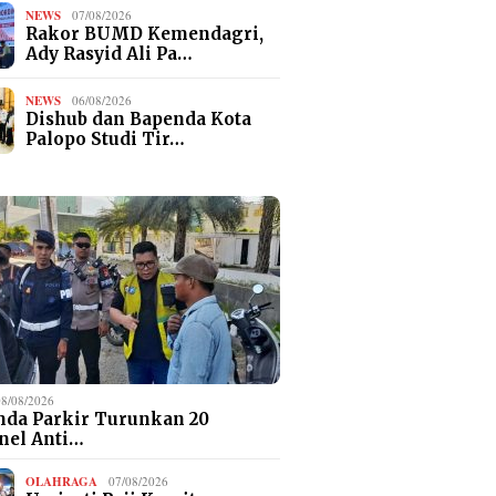
NEWS
07/08/2026
Rakor BUMD Kemendagri,
Ady Rasyid Ali Pa…
NEWS
06/08/2026
Dishub dan Bapenda Kota
Palopo Studi Tir…
08/08/2026
da Parkir Turunkan 20
nel Anti…
OLAHRAGA
07/08/2026