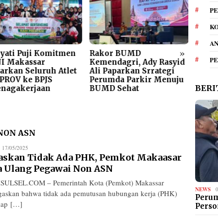
PE
KO
A
»
yati Puji Komitmen
Rakor BUMD
Dishu
P
I Makassar
Kemendagri, Ady Rasyid
Kota 
arkan Seluruh Atlet
Ali Paparkan Srrategi
Siste
PROV ke BPJS
Perumda Parkir Menuju
Parki
BERI
enagakerjaan
BUMD Sehat
NON ASN
edaksi
17/05/2025
askan Tidak Ada PHK, Pemkot Makaasar
a Ulang Pegawai Non ASN
SULSEL.COM – Pemerintah Kota (Pemkot) Makassar
NEWS
askan bahwa tidak ada pemutusan hubungan kerja (PHK)
Perum
dap […]
Perso