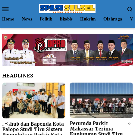
Loncat
Menu
ke
Mobile
konten
Home
News
Politik
Ekobis
Hukrim
Olahraga
Vi
HEADLINES
«
»
Perumda Parkir
Dishub dan Bapenda Kota
Makassar Terima
Palopo Studi Tiru Sistem
Kunjungan Studi Tiru
Pengelolaan Parkir Kota