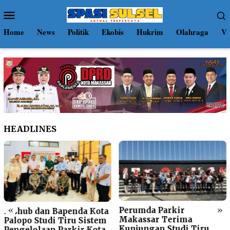
Loncat
Menu
ke
Mobile
konten
Home
News
Politik
Ekobis
Hukrim
Olahraga
Vi
HEADLINES
«
»
Perumda Parkir
Dishub dan Bapenda Kota
Makassar Terima
Palopo Studi Tiru Sistem
Kunjungan Studi Tiru
Pengelolaan Parkir Kota