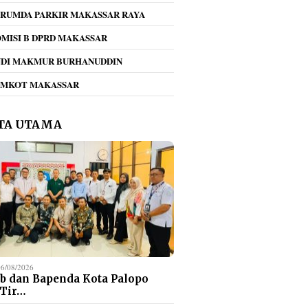
RUMDA PARKIR MAKASSAR RAYA
MISI B DPRD MAKASSAR
NDI MAKMUR BURHANUDDIN
kan Pilah Sampah
Tegas!! Dirum Perumda
Umiyat
EMKOT MAKASSAR
gema di Perumda
Parkir Beri Teguran
KONI 
r Makassar Raya,
Keras Jukir Viral di
Daftar
jak Seluruh
Kawasan Mappaodang
PORPR
TA UTAMA
en Bergerak
Ketena
ama
06/08/2026
b dan Bapenda Kota Palopo
 Tir…