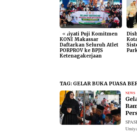
«
gas!! Dirum Perumda
Umiyati Puji Komitmen
Dis
rkir Beri Teguran
KONI Makassar
Kota
as Jukir Viral di
Daftarkan Seluruh Atlet
Sis
wasan Mappaodang
PORPROV ke BPJS
Par
Ketenagakerjaan
TAG:
GELAR BUKA PUASA B
NEWS
R
Gel
Ram
Per
SPAS
Umiya