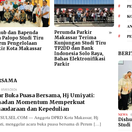
PE
KO
A
»
Perumda Parkir
Gera
hub dan Bapenda
P
Makassar Terima
Meng
 Palopo Studi Tiru
Kunjungan Studi Tiru
Parki
tem Pengelolaan
TP2DD dan Bank
ARA A
kir Kota Makassar
BERI
Indonesia Solo Raya,
Elem
Bahas Elektronifikasi
Bers
Parkir
ERSAMA
edaksi
05/03/2026
ar Buka Puasa Bersama, Hj Umiyati:
adan Momentum Memperkuat
saudaraan dan Kepedulian
NEWS
ISULSEL.COM — Anggota DPRD Kota Makassar, Hj
Dishu
ti, menggelar acara buka puasa bersama di Perum […]
Studi