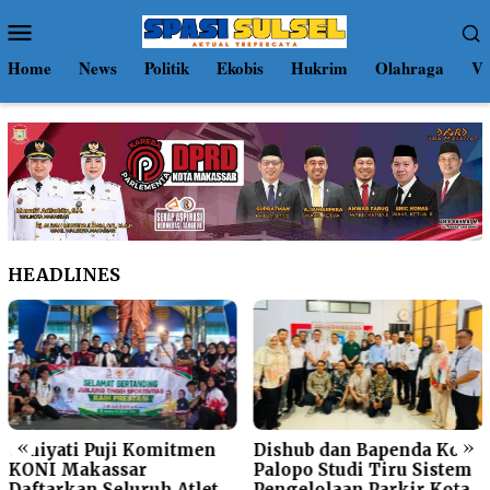
Loncat
Menu
ke
Mobile
konten
Home
News
Politik
Ekobis
Hukrim
Olahraga
Vi
HEADLINES
«
»
Umiyati Puji Komitmen
Dishub dan Bapenda Kota
KONI Makassar
Palopo Studi Tiru Sistem
Daftarkan Seluruh Atlet
Pengelolaan Parkir Kota