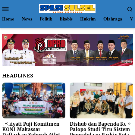
Loncat
Menu
ke
Mobile
konten
Home
News
Politik
Ekobis
Hukrim
Olahraga
Vi
HEADLINES
«
»
Umiyati Puji Komitmen
Dishub dan Bapenda Kota
KONI Makassar
Palopo Studi Tiru Sistem
Daftarkan Seluruh Atlet
Pengelolaan Parkir Kota