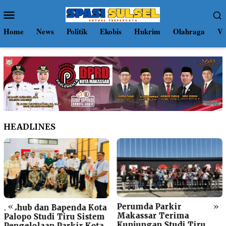
Loncat
Menu
ke
Mobile
konten
Home
News
Politik
Ekobis
Hukrim
Olahraga
Vi
HEADLINES
«
»
Perumda Parkir
Dishub dan Bapenda Kota
Makassar Terima
Palopo Studi Tiru Sistem
Kunjungan Studi Tiru
Pengelolaan Parkir Kota