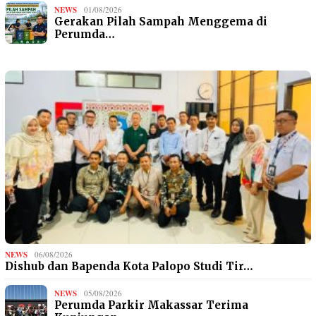
NEWS
01/08/2026
Gerakan Pilah Sampah Menggema di
Perumda…
NEWS
06/08/2026
Dishub dan Bapenda Kota Palopo Studi Tir…
NEWS
05/08/2026
Perumda Parkir Makassar Terima