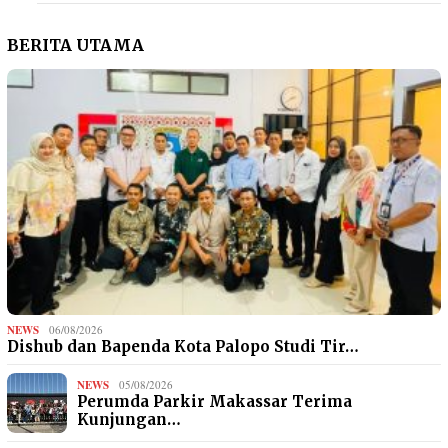
BERITA UTAMA
NEWS
06/08/2026
Dishub dan Bapenda Kota Palopo Studi Tir…
NEWS
05/08/2026
Perumda Parkir Makassar Terima
Kunjungan…