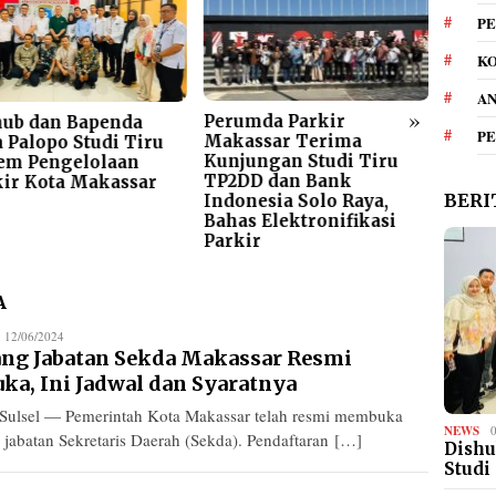
PE
KO
A
»
Perumda Parkir
Gera
hub dan Bapenda
P
Makassar Terima
Meng
 Palopo Studi Tiru
Kunjungan Studi Tiru
Parki
tem Pengelolaan
TP2DD dan Bank
ARA A
kir Kota Makassar
BERI
Indonesia Solo Raya,
Elem
Bahas Elektronifikasi
Bers
Parkir
A
a
12/06/2024
ang Jabatan Sekda Makassar Resmi
aka
uka, Ini Jadwal dan Syaratnya
 Sulsel — Pemerintah Kota Makassar telah resmi membuka
NEWS
g jabatan Sekretaris Daerah (Sekda). Pendaftaran […]
Dishu
Studi