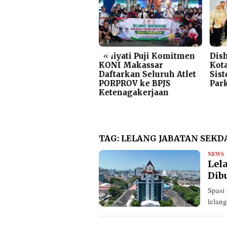
«
gas!! Dirum Perumda
Umiyati Puji Komitmen
Dis
rkir Beri Teguran
KONI Makassar
Kota
as Jukir Viral di
Daftarkan Seluruh Atlet
Sis
wasan Mappaodang
PORPROV ke BPJS
Par
Ketenagakerjaan
TAG:
LELANG JABATAN SEKD
NEWS
n
Lel
k
Dib
Spasi
lelan