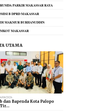
RUMDA PARKIR MAKASSAR RAYA
MISI B DPRD MAKASSAR
NDI MAKMUR BURHANUDDIN
kan Pilah Sampah
Tegas!! Dirum Perumda
Umiyat
EMKOT MAKASSAR
gema di Perumda
Parkir Beri Teguran
KONI 
r Makassar Raya,
Keras Jukir Viral di
Daftar
jak Seluruh
Kawasan Mappaodang
PORPR
TA UTAMA
en Bergerak
Ketena
ama
06/08/2026
b dan Bapenda Kota Palopo
 Tir…