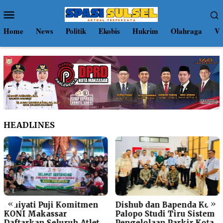
Loncat
Menu
ke
Mobile
konten
Home
News
Politik
Ekobis
Hukrim
Olahraga
Vi
HEADLINES
«
»
Umiyati Puji Komitmen
Dishub dan Bapenda Kota
KONI Makassar
Palopo Studi Tiru Sistem
Daftarkan Seluruh Atlet
Pengelolaan Parkir Kota