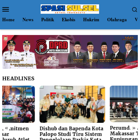
Loncat
Menu
ke
Mobile
konten
Home
News
Politik
Ekobis
Hukrim
Olahraga
Vi
HEADLINES
«
»
Perumda Parkir
Dishub dan Bapenda Kota
Makassar Terima
Palopo Studi Tiru Sistem
Kunjungan Studi Tiru
Pengelolaan Parkir Kota