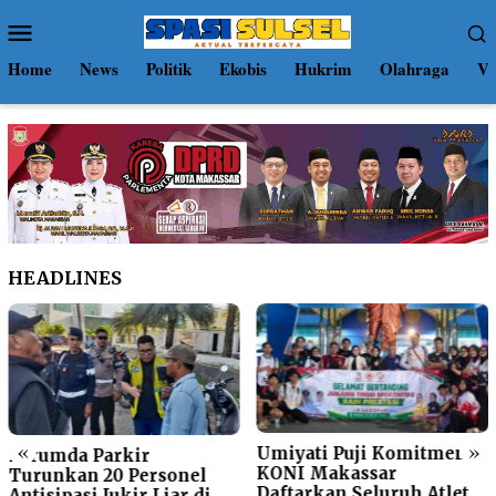
Loncat
Menu
ke
Mobile
konten
Home
News
Politik
Ekobis
Hukrim
Olahraga
Vi
HEADLINES
«
»
Umiyati Puji Komitmen
Perumda Parkir
KONI Makassar
Turunkan 20 Personel
Daftarkan Seluruh Atlet
Antisipasi Jukir Liar di